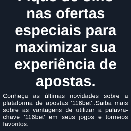
nas ofertas
especiais para
maximizar sua
experiência de
apostas.
Conheça as últimas novidades sobre a
plataforma de apostas '116bet'..Saiba mais
sobre as vantagens de utilizar a palavra-
chave '116bet' em seus jogos e torneios
favoritos.