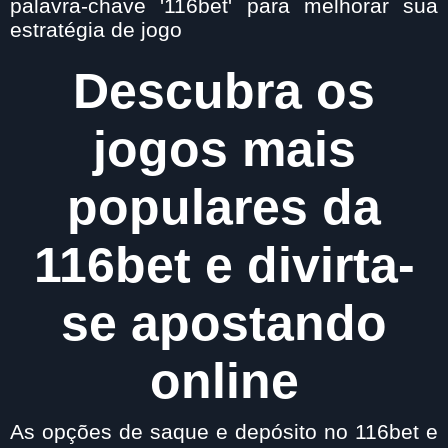
palavra-chave '116bet' para melhorar sua
estratégia de jogo
Descubra os
jogos mais
populares da
116bet e divirta-
se apostando
online
As opções de saque e depósito no 116bet e