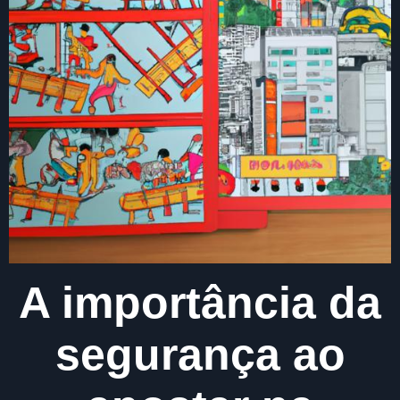
A importância da
segurança ao