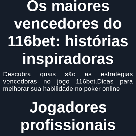
Os maiores
vencedores do
116bet: histórias
inspiradoras
Descubra quais são as estratégias
vencedoras no jogo 116bet.Dicas para
melhorar sua habilidade no poker online
Jogadores
profissionais