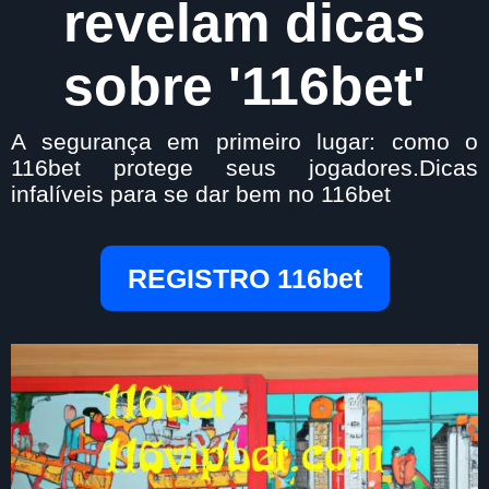
revelam dicas
sobre '116bet'
A segurança em primeiro lugar: como o
116bet protege seus jogadores.Dicas
infalíveis para se dar bem no 116bet
REGISTRO 116bet