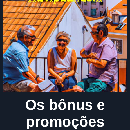
Os bônus e
promoções